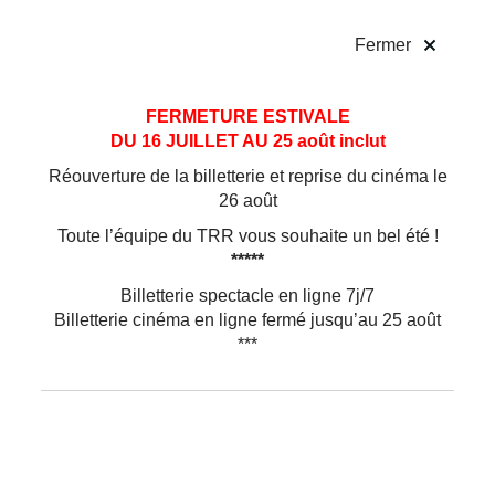
!
Fermer
Aller
Aller au
FERMETURE ESTIVALE
au
contenu
DU 16 JUILLET AU 25 août inclut
menu
Réouverture de la billetterie et reprise du cinéma le
26 août
Toute l’équipe du TRR vous souhaite un bel été !
*****
Billetterie spectacle en ligne 7j/7
Billetterie cinéma en ligne fermé jusqu’au 25 août
***
Musique
Jerron Paxton /