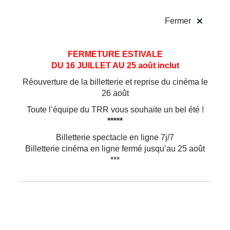
!
Fermer
Aller
Aller au
FERMETURE ESTIVALE
au
contenu
DU 16 JUILLET AU 25 août inclut
menu
Réouverture de la billetterie et reprise du cinéma le
26 août
Toute l’équipe du TRR vous souhaite un bel été !
*****
Je veux faire du théâtre 25/26
Billetterie spectacle en ligne 7j/7
Billetterie cinéma en ligne fermé jusqu’au 25 août
***
Le Théâtre Romain Rolland est aussi un
lieu d’enseignement artistique