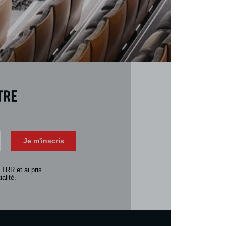
tre
Téléch
Télécharger 
Je m'inscris
Consulter la 
 TRR et ai pris
alité.