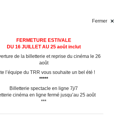
 pratiques
Billetterie
!
Fermer
FERMETURE ESTIVALE
DU 16 JUILLET AU 25 août inclut
rture de la billetterie et reprise du cinéma le 26
août
te l’équipe du TRR vous souhaite un bel été !
*****
CINÉMA
DES MINIONS ET DES
Billetterie spectacle en ligne 7j/7
etterie cinéma en ligne fermé jusqu’au 25 août
MONSTRES
***