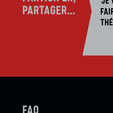
PARTAGER...
fai
thé
FAQ