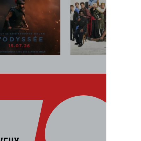
am. 29 Août
20h00
Les séances
im. 30 Août
17h40
r. 1 Sept.
18h15
Sam. 5 Sept.
16h30
Tout public
Mar. 8 Sept.
18h00
savoir plus
Réserver
En savoir plus
Rése
veux