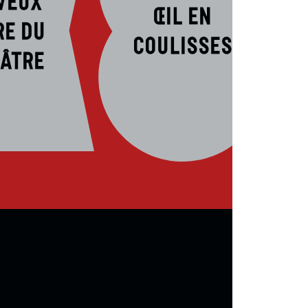
Œil en
re du
coulisses
âtre