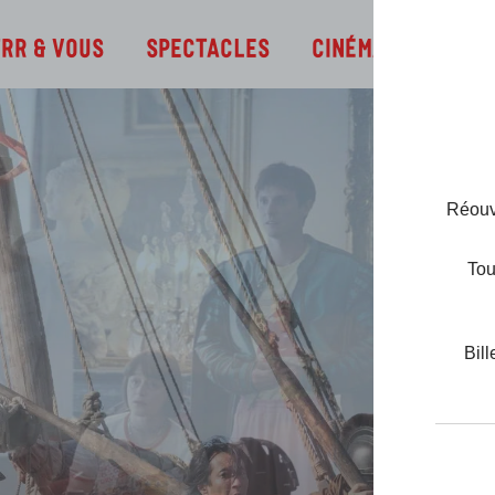
ain Rolland
Infos
TRR & Vous
Spectacles
Cinéma
Réouve
Tou
Bill