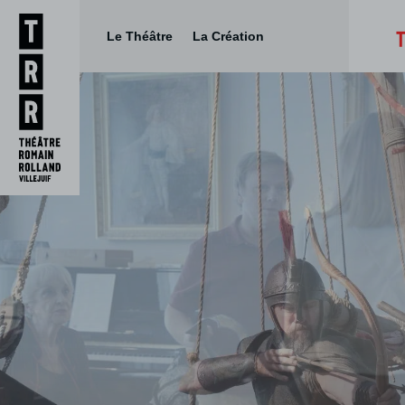
Théâtre Rom
Le Théâtre
La Création
Aller
Aller au
au
contenu
menu
DOCUMENTAIRE
DOCUMENTAIRE