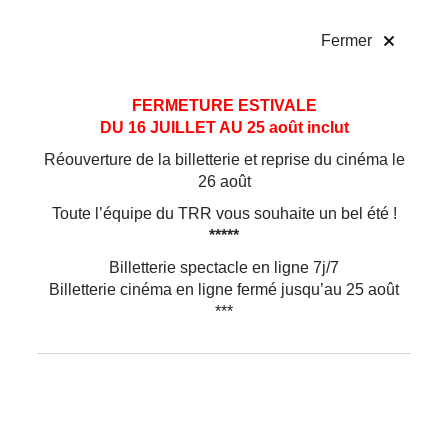
!
Fermer
Aller
Aller au
FERMETURE ESTIVALE
au
contenu
DU 16 JUILLET AU 25 août inclut
menu
Réouverture de la billetterie et reprise du cinéma le
26 août
Toute l’équipe du TRR vous souhaite un bel été !
*****
TRR & Vous
Billetterie spectacle en ligne 7j/7
Billetterie cinéma en ligne fermé jusqu’au 25 août
***
L’ACTION CULTURELLE
EST UNE MISSION FONDAMENTALE
POUR LE TRR