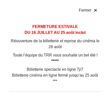
!
Fermer
Aller
Aller au
FERMETURE ESTIVALE
Horaires, Accès,
au
contenu
DU 16 JUILLET AU 25 août inclut
menu
Accessibilité
Réouverture de la billetterie et reprise du cinéma le
25/26
26 août
Toute l’équipe du TRR vous souhaite un bel été !
*****
Horaires
Billetterie spectacle en ligne 7j/7
ACCUEIL BILLETTERIE
Billetterie cinéma en ligne fermé jusqu’au 25 août
***
18, rue Eugène Varlin, Villejuif
Tel 01 49 58 17 00
Email : reservation@trr.fr