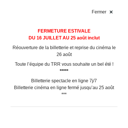
!
Fermer
Aller
Aller au
FERMETURE ESTIVALE
au
contenu
DU 16 JUILLET AU 25 août inclut
menu
Réouverture de la billetterie et reprise du cinéma le
FAQ
26 août
Toute l’équipe du TRR vous souhaite un bel été !
*****
Questions... Abonnement, billetterie
Billetterie spectacle en ligne 7j/7
Billetterie cinéma en ligne fermé jusqu’au 25 août
QUELS SONT LES MOYENS DE PAIEMENT
***
AUTORISÉS ?
PUIS-JE CHOISIR MA PLACE EN SALLE ?