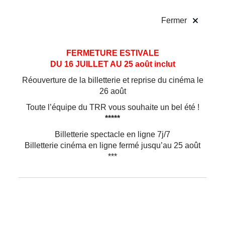
!
Fermer
Aller
Aller au
FERMETURE ESTIVALE
au
contenu
DU 16 JUILLET AU 25 août inclut
menu
Réouverture de la billetterie et reprise du cinéma le
La saison 26/27
26 août
Toute l’équipe du TRR vous souhaite un bel été !
*****
Billetterie spectacle en ligne 7j/7
Billetterie cinéma en ligne fermé jusqu’au 25 août
***
FILTRES
AFFICHER TOUS LES
Spectacles à venir
Adapté au