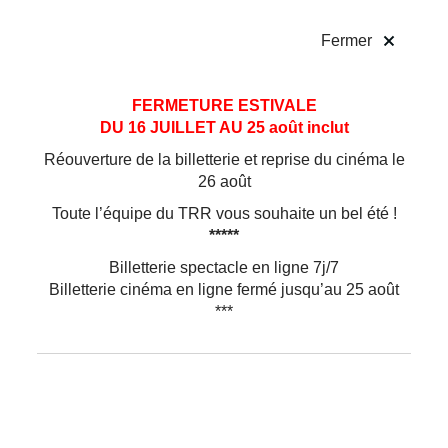
!
Fermer
Aller
Aller au
FERMETURE ESTIVALE
au
contenu
DU 16 JUILLET AU 25 août inclut
menu
Réouverture de la billetterie et reprise du cinéma le
26 août
Toute l’équipe du TRR vous souhaite un bel été !
*****
Billetterie spectacle en ligne 7j/7
Billetterie cinéma en ligne fermé jusqu’au 25 août
***
Danse
Pour enfants