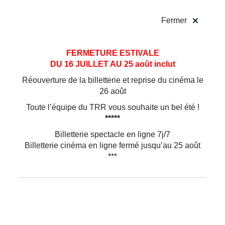
!
Fermer
Aller
Aller au
FERMETURE ESTIVALE
au
contenu
DU 16 JUILLET AU 25 août inclut
menu
Réouverture de la billetterie et reprise du cinéma le
26 août
Toute l’équipe du TRR vous souhaite un bel été !
*****
Billetterie spectacle en ligne 7j/7
Billetterie cinéma en ligne fermé jusqu’au 25 août
***
Musique
Orchestre national