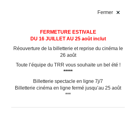
!
Fermer
Aller
Aller au
FERMETURE ESTIVALE
au
contenu
DU 16 JUILLET AU 25 août inclut
menu
Réouverture de la billetterie et reprise du cinéma le
26 août
Toute l’équipe du TRR vous souhaite un bel été !
*****
Billetterie spectacle en ligne 7j/7
Théâtre
Billetterie cinéma en ligne fermé jusqu’au 25 août
***
La Bande Originale
de nos vies
Collectif La Taille de mon âme