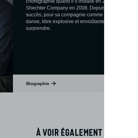
chorégraphie quand il s’installe en 2002 à Londres,
Shechter Company en 2008. Depuis, il multiplie l
succès, pour sa compagnie comme pour les autres
danse, libre explosive et envoûtante, n’en finit pas 
surprendre.
Biographie
À voir également