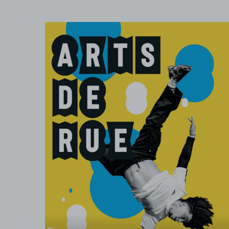
Danse
e
Prélude
jouer,
Né du souffle du premier cri et du mouvement
enu du
vital, Prélude est une pièce qui interroge les
commencements : celui d’un geste, d’une
joie et
oeuvre, d’une vie. Kader Attou convoque ses
origines – le hip-hop, la boxe, l’émancipation
par le mouvement – pour en extraire une
écriture...
Ven. 8 janvier à 20h30
Salle Jacques Lecoq