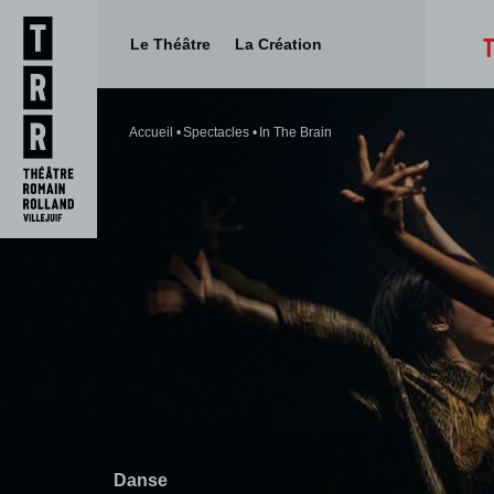
Le Théâtre
La Création
Aller
Aller au
au
contenu
Accueil
Spectacles
In The Brain
menu
Danse