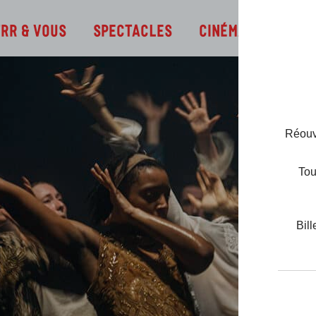
Infos
TRR & Vous
Spectacles
Cinéma
Réouve
Tou
Bill