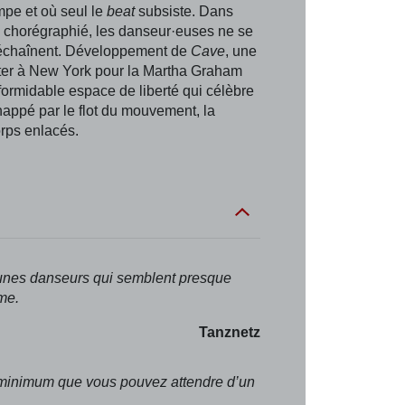
ompe et où seul le
beat
subsiste. Dans
el chorégraphié, les danseur·euses ne se
 déchaînent. Développement de
Cave
, une
ter à New York pour la Martha Graham
formidable espace de liberté qui célèbre
 happé par le flot du mouvement, la
rps enlacés.
jeunes danseurs qui semblent presque
me.
Tanznetz
le minimum que vous pouvez attendre d’un