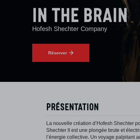
In The Brain
Hofesh Shechter Company
Réserver
Présentation
La nouvelle création d’Hofesh Shechter po
Shechter II est une plongée brute et élect
l’énergie collective. Un voyage palpitant 