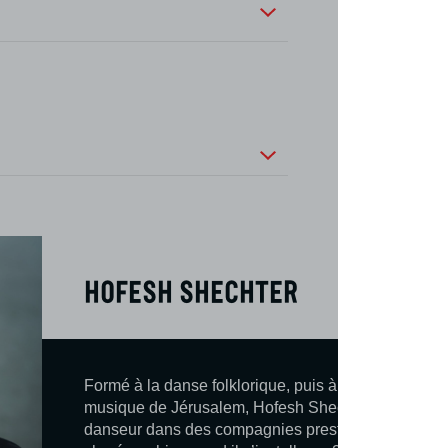
Hofesh Shechter
Formé à la danse folklorique, puis à l’Académie Ru
musique de Jérusalem, Hofesh Shechter débute sa c
danseur dans des compagnies prestigieuses. Il se t