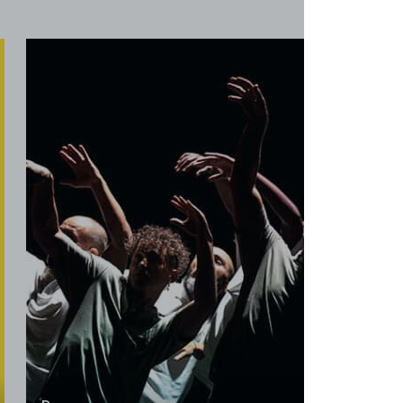
Danse
Ulysse
Ulysse de Jean-Claude Gallotta est l’un des
chefs-d’oeuvre de la danse contemporaine
des années 80. Josette Baïz était à l’époque
sur scène. Quelques décennies plus tard, elle
s’en empare pour le confier à son Groupe
Grenade, un ensemble sans cesse renouvelé
de danseuses et...
Sam. 20 mars à 18h00
Salle Jacques Lecoq