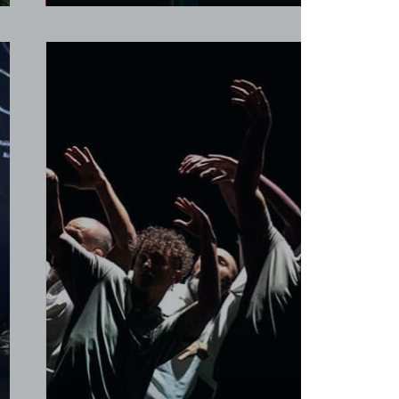
Cirque
Heka
Sean Gandini et ses maestros du
ce
jonglage venu·es des quatre coins du
lui
monde signent un spectacle étonnant en
hommage à Heka, Dieu égyptien de la
le
magie. Pour ce faire ils·elles ont été
e
notamment accompagné·es par Yann
Frisch, magicien de renommée
internationale. Le résultat est fascinant....
Sam. 16 janvier à 18h00
Salle Jacques Lecoq