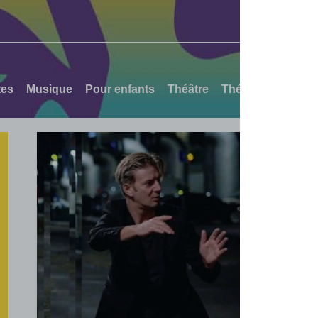
tes
Musique
Pour enfants
Théâtre
Théâtre d'ombres
Théâtre
FauWst
l
Johanna et Henri, généticien·ne, tombent
st
amoureux·se. L’enfant qu’ils désirent de
toutes leurs forces ne vient pas. Ils
décident alors d’en créer un de toutes
11,
pièces, quel qu’en soit le prix. Gabriell
vient au monde, grandit. Soustraite à une
bulle familiale surprotectrice,...