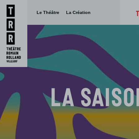
Le Théâtre
La Création
Aller
Aller au
au
contenu
menu
La saiso