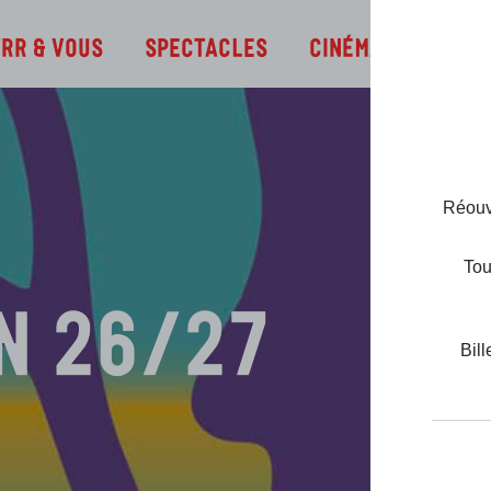
Infos
TRR & Vous
Spectacles
Cinéma
Réouve
Tou
n 26/27
Bill