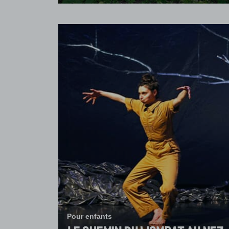
Danse
at au
Prélude
Né du souffle du premier cri et du
mouvement vital, Prélude est une piè
la vidéo,
qui interroge les commencements : ce
nfants à la
d’un geste, d’une oeuvre, d’une vie.
en à travers
Kader Attou convoque ses origines – 
de matières,
hip-hop, la boxe, l’émancipation par l
ons. En
mouvement – pour en extraire une
la tradition
écriture...
ontent...
5h00
Ven. 8 janvier à 20h30
Pour enfants
Salle Jacques Lecoq