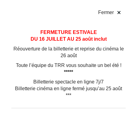
!
Fermer
Aller
Aller au
FERMETURE ESTIVALE
au
contenu
DU 16 JUILLET AU 25 août inclut
menu
Réouverture de la billetterie et reprise du cinéma le
26 août
Toute l’équipe du TRR vous souhaite un bel été !
*****
Billetterie spectacle en ligne 7j/7
Billetterie cinéma en ligne fermé jusqu’au 25 août
***
Théâtre
Les Femmes de la