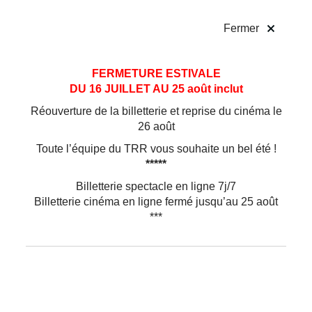
!
Fermer
Aller
Aller au
FERMETURE ESTIVALE
au
contenu
DU 16 JUILLET AU 25 août inclut
menu
Réouverture de la billetterie et reprise du cinéma le
26 août
Toute l’équipe du TRR vous souhaite un bel été !
Théâtre
*****
Billetterie spectacle en ligne 7j/7
Le Dîner chez les
Billetterie cinéma en ligne fermé jusqu’au 25 août
***
Français de V.
Giscard d’Estaing
Les Animaux en Paradis / Léo Cohen-Paperman