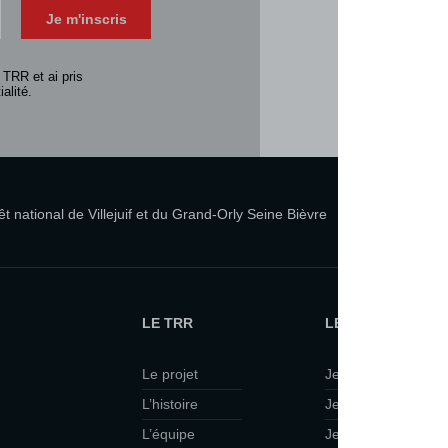
Je m'inscris
Consulter la 
 TRR et ai pris
alité.
 national de Villejuif et du Grand-Orly Seine Bièvre
LE TRR
LE TRR ET VOUS
Le projet
Je suis curieux·se
L’histoire
Je viens en famille
L’équipe
Je veux faire du th