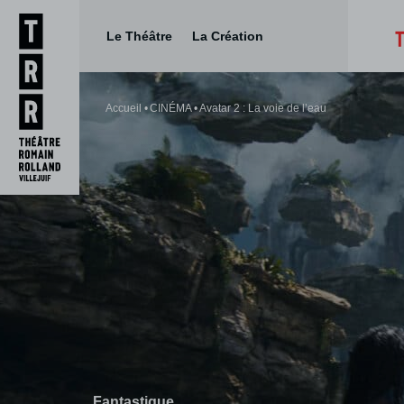
Le Théâtre
La Création
Aller
Aller au
au
contenu
Accueil
CINÉMA
Avatar 2 : La voie de l’eau
menu
Fantastique