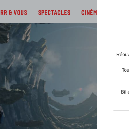
Infos
TRR & Vous
Spectacles
Cinéma
Réouve
Tou
Bill