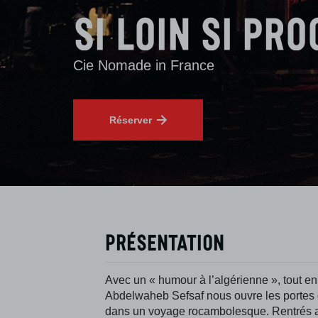
Si loin Si pr
Cie Nomade in France
Réserver
Présentation
Avec un « humour à l’algérienne », tout en 
Abdelwaheb Sefsaf nous ouvre les portes d
dans un voyage rocambolesque. Rentrés au