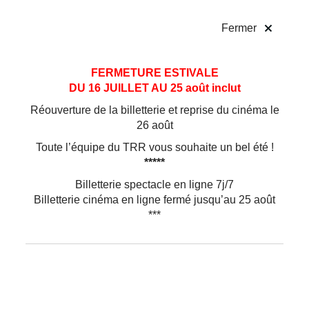
!
Fermer
Aller
Aller au
FERMETURE ESTIVALE
au
contenu
DU 16 JUILLET AU 25 août inclut
menu
Réouverture de la billetterie et reprise du cinéma le
26 août
Toute l’équipe du TRR vous souhaite un bel été !
*****
Billetterie spectacle en ligne 7j/7
Billetterie cinéma en ligne fermé jusqu’au 25 août
***
Pour enfants
Théâtre