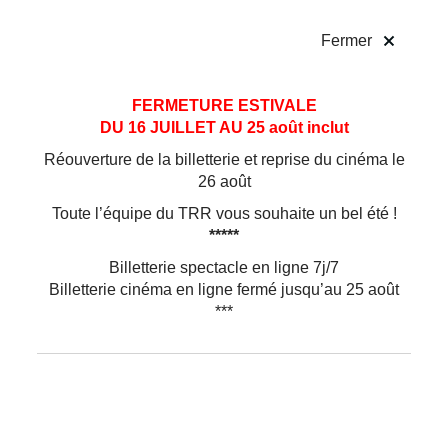
!
Fermer
Aller
Aller au
FERMETURE ESTIVALE
au
contenu
DU 16 JUILLET AU 25 août inclut
menu
Réouverture de la billetterie et reprise du cinéma le
26 août
Toute l’équipe du TRR vous souhaite un bel été !
*****
Billetterie spectacle en ligne 7j/7
Billetterie cinéma en ligne fermé jusqu’au 25 août
***
Danse
Contemporary