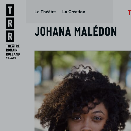
Le Théâtre
La Création
Johana Malédon
Aller
Aller au
au
contenu
menu