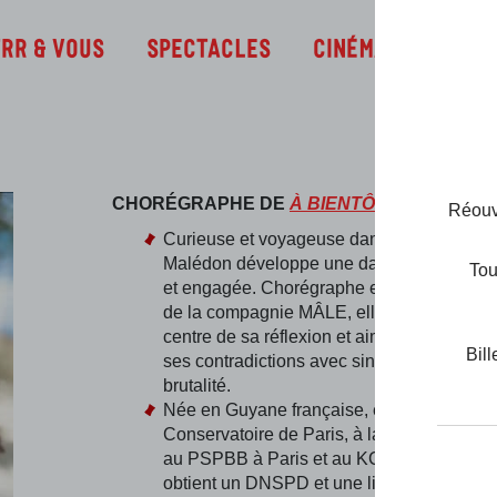
Infos
TRR & Vous
Spectacles
Cinéma
CHORÉGRAPHE DE
À BIENTÔT
Réouve
Curieuse et voyageuse dans l’âme, Johan
Malédon développe une danse ancrée, flu
Tou
et engagée. Chorégraphe et danseuse inte
de la compagnie MÂLE, elle pose le corps
centre de sa réflexion et aime l’articuler a
Bill
ses contradictions avec sincérité et parfois
brutalité.
Née en Guyane française, elle se forme a
Conservatoire de Paris, à la Alvin Ailey Sc
au PSPBB à Paris et au KCDC en Israël, 
obtient un DNSPD et une licence en Arts 