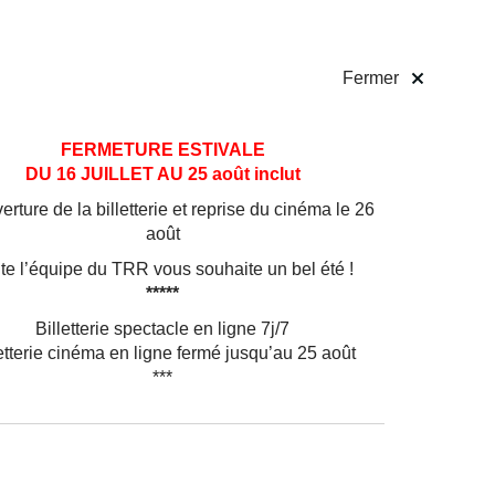
 pratiques
Billetterie
!
Fermer
FERMETURE ESTIVALE
DU 16 JUILLET AU 25 août inclut
rture de la billetterie et reprise du cinéma le 26
août
a
ctuante
te l’équipe du TRR vous souhaite un bel été !
rprète
*****
 au
Billetterie spectacle en ligne 7j/7
utour de
etterie cinéma en ligne fermé jusqu’au 25 août
***
u
hool,
puis
du