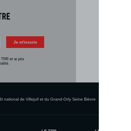
tre
Téléch
Télécharger 
Je m'inscris
Consulter la 
 TRR et ai pris
alité.
 national de Villejuif et du Grand-Orly Seine Bièvre