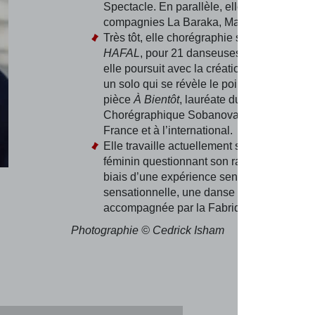
Spectacle. En parallèle, elle travaille avec
compagnies La Baraka, Massala et RIFT.
Très tôt, elle chorégraphie sa première pi
HAFAL
, pour 21 danseuses en Israël. En 
elle poursuit avec la création de
Bifneem S
un solo qui se révèle le point de départ de 
pièce
À Bientôt
, lauréate du Concours
Chorégraphique Sobanova et présentée e
France et à l’international.
Elle travaille actuellement sur
40
, un trio a
féminin questionnant son rapport au temps
biais d’une expérience sensorielle, sensue
sensationnelle, une danse physique et exi
accompagnée par la Fabrique de la Danse
Photographie © Cedrick Isham