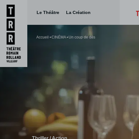
Le Théâtre
La Création
Aller
Aller au
au
contenu
Accueil
CINÉMA
Un coup de dés
menu
Thriller / Action