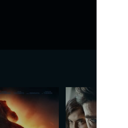
e turque
Gürsoy