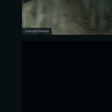
©Jerome Prebois