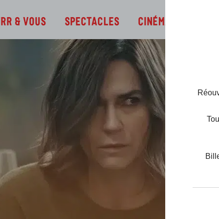
Infos
TRR & Vous
Spectacles
Cinéma
Réouve
Tou
Bill