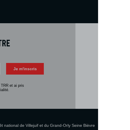
tre
Téléch
Télécharger 
Je m'inscris
Consulter la 
 TRR et ai pris
alité.
 national de Villejuif et du Grand-Orly Seine Bièvre