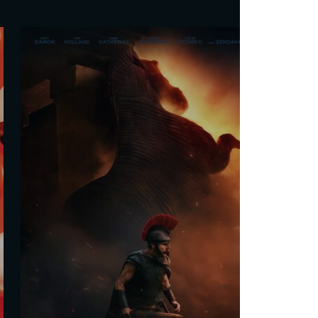
De la Comédie-Française
Martin Darondeau
Les séances
Sam. 29 Août
20h00
Dim. 30 Août
17h40
Mar. 1 Sept.
18h15