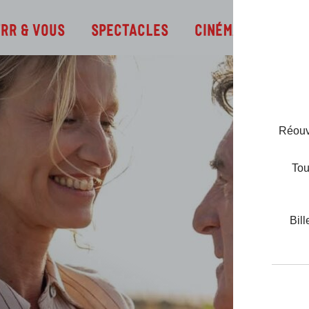
Infos
TRR & Vous
Spectacles
Cinéma
Réouve
Tou
Bill