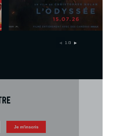
Tout public
En savoir plus
Réserver
1
/3
tre
Téléch
Télécharger 
Je m'inscris
Consulter la 