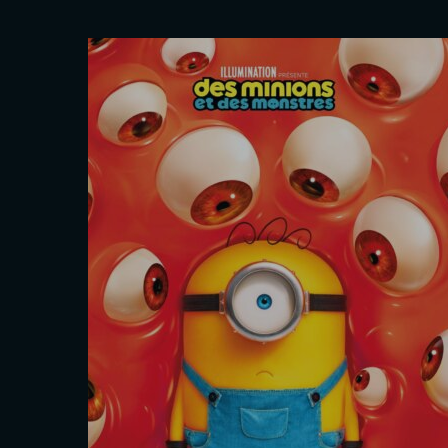
tres
L’Odyssée
Christopher Nolan
Les séances
Sam. 29 Août
16h40
Mar. 1 Sept.
20h00