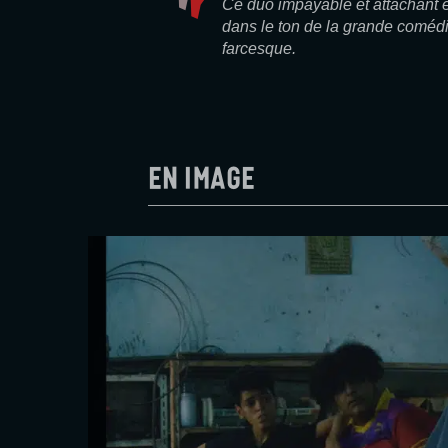
Ce duo impayable et attachant e
dans le ton de la grande comédi
farcesque.
En image