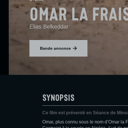
Omar la frai
Elias Belkeddar
Bande annonce
Synopsis
Ce film est présenté en Séance de Minui
Omar, plus connu sous le nom d’Omar la Fr