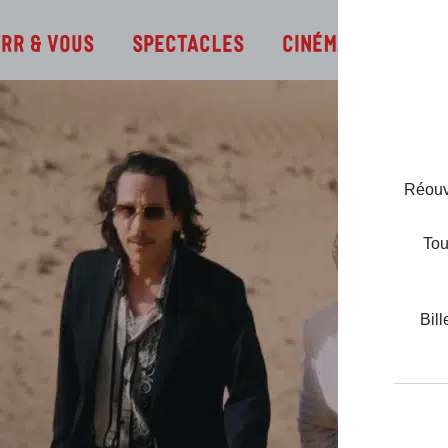
Infos
TRR & Vous
Spectacles
Cinéma
Réouve
Tou
Bill