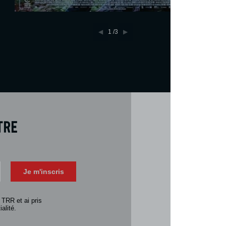
1
/3
tre
Téléch
Télécharger 
Je m'inscris
Consulter la 
 TRR et ai pris
alité.