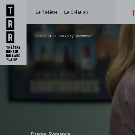
Le Théâtre
La Création
Aller
Aller au
au
contenu
Accueil
CINÉMA
May December
menu
Drame
Romance