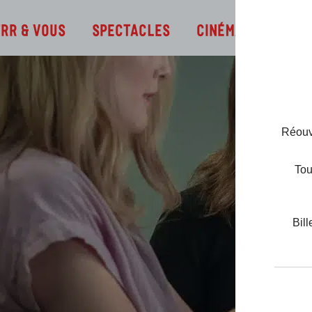
Infos
TRR & Vous
Spectacles
Cinéma
Réouve
Tou
Bill