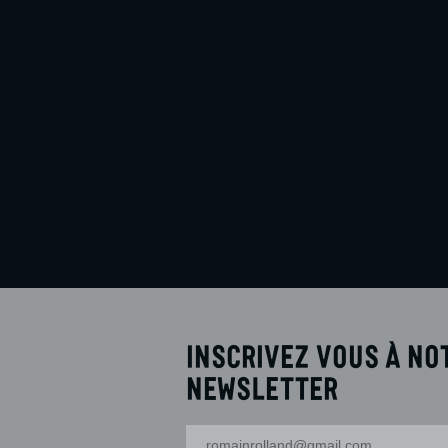
Sam. 5 Sept.
16h30
Mar. 8 Sept.
18h00
En savoir plus
Réserver
Inscrivez vous à no
newsletter
Votre adresse-mail