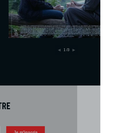
1
/3
tre
Téléch
Télécharger 
Je m'inscris