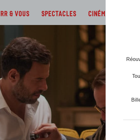
Infos
TRR & Vous
Spectacles
Cinéma
Réouve
Tou
Bill