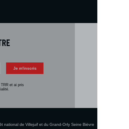
tre
Téléch
Télécharger 
Je m'inscris
Consulter la 
 TRR et ai pris
alité.
 national de Villejuif et du Grand-Orly Seine Bièvre