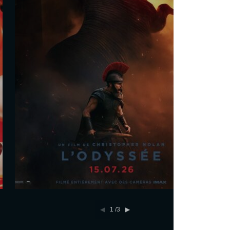
Les séances
Sam. 29 Août
20h00
Dim. 30 Août
17h40
Mar. 1 Sept.
18h15
Tout public
En savoir plus
Réserver
1
/3