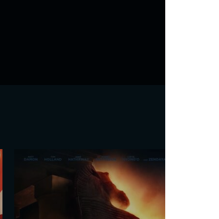
De la Comédie-Française
Martin Darondeau