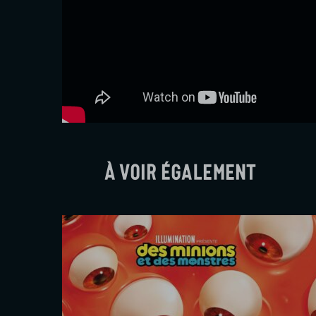
À voir également
tres
L’Odyssée
Christopher Nolan