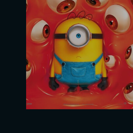
Les séances
Sam. 29 Août
16h40
Mar. 1 Sept.
20h00
Interdit - 12 ans
En savoir plus
Réserver