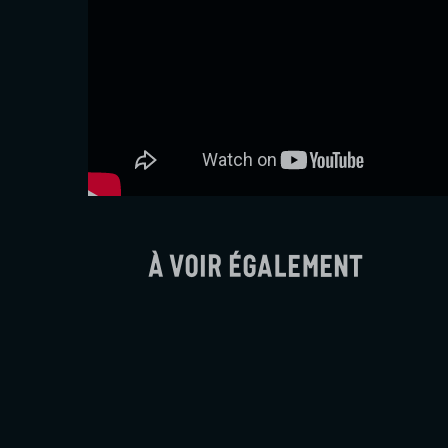
À voir également
Soudain
Ryūsuke Hamaguchi