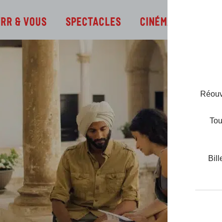
Infos
TRR & Vous
Spectacles
Cinéma
Réouve
Tou
Bill