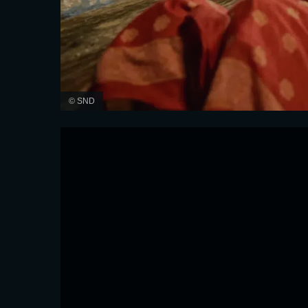
© SND