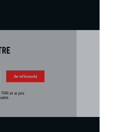
tre
Téléch
Télécharger 
Je m'inscris
Consulter la 
 TRR et ai pris
alité.