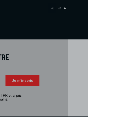
1
/3
tre
Téléch
Télécharger 
Je m'inscris
Consulter la 
 TRR et ai pris
alité.