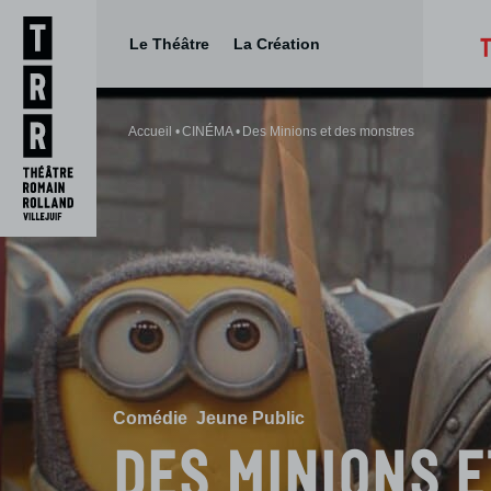
Le Théâtre
La Création
Aller
Aller au
au
contenu
Accueil
CINÉMA
Des Minions et des monstres
menu
Comédie
Jeune Public
Des Minions e