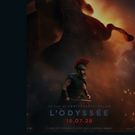
Martin Darondeau
Les séances
Sam. 29 Août
20h00
Dim. 30 Août
17h40
Mar. 1 Sept.
18h15
Tout public
En savoir plus
Réserver