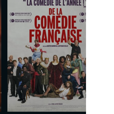
mission Dino
Cal Brunker
Les séances
Dim. 6 Sept.
15h30
Dès 3 ans
En savoir plus
Réserver