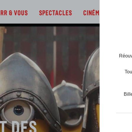
Infos
TRR & Vous
Spectacles
Cinéma
Réouve
Tou
Bill
t des