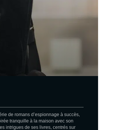
 série de romans d’espionnage à succès,
irée tranquille à la maison avec son
es intrigues de ses livres, centrés sur