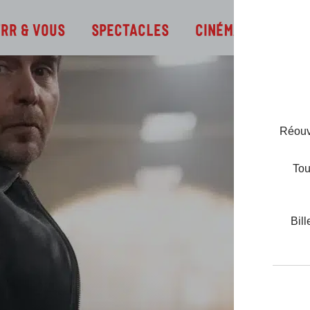
Infos
TRR & Vous
Spectacles
Cinéma
Réouve
Tou
Bill