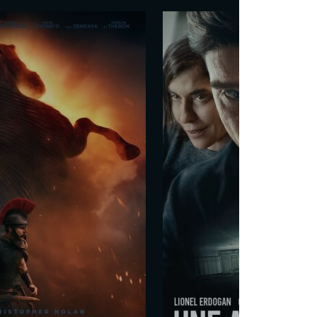
e turque
Gürsoy
0