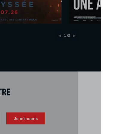
Réserver
1
/3
tre
Téléch
Télécharger 
Je m'inscris
Consulter la 