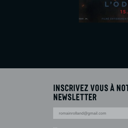
 plus
Réserver
En savoir plus
Inscrivez vous à no
newsletter
Votre adresse-mail