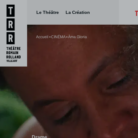
Le Théâtre
La Création
Aller
Aller au
au
contenu
Accueil
CINÉMA
Àma Gloria
menu
Drame