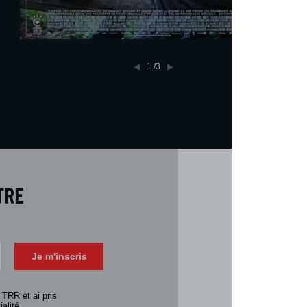
1
/3
tre
Téléch
Télécharger 
Je m'inscris
Consulter la 
 TRR et ai pris
alité.