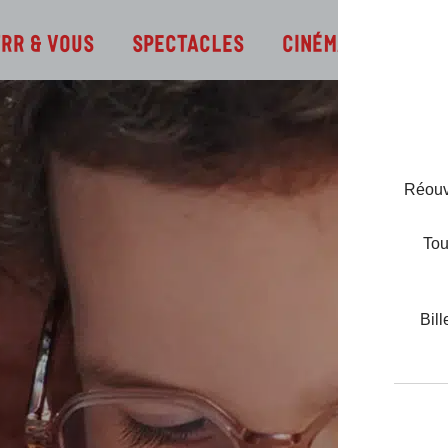
Infos
TRR & Vous
Spectacles
Cinéma
Réouve
Tou
Bill