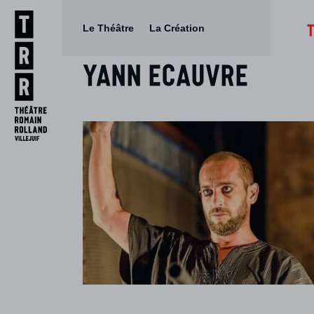
Le Théâtre
La Création
Yann Ecauvre
Aller
Aller au
au
contenu
menu