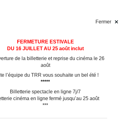
 pratiques
Billetterie
!
Fermer
FERMETURE ESTIVALE
DU 16 JUILLET AU 25 août inclut
rture de la billetterie et reprise du cinéma le 26
août
ctacle
te l’équipe du TRR vous souhaite un bel été !
créée
*****
Billetterie spectacle en ligne 7j/7
n second
etterie cinéma en ligne fermé jusqu’au 25 août
***
s des
e voit
 jazz
n un
autour