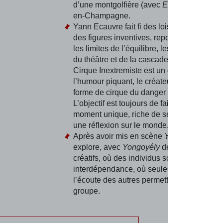
d’une montgolfière (avec
Exit
), créé à Châ
en-Champagne.
Yann Ecauvre fait fi des lois de la gravité 
des figures inventives, repousse toujours p
les limites de l’équilibre, les frontières du 
du théâtre et de la cascade. L’architecte d
Cirque Inextremiste est un dompteur du vi
l’humour piquant, le créateur passionné d
forme de cirque du danger et de la transgr
L’objectif est toujours de faire vivre au pub
moment unique, riche de sensations et leur 
une réflexion sur le monde.
Après avoir mis en scène
Yé
de Circus Bao
explore, avec
Yongoyély
de nouveaux terri
créatifs, où des individus sont en étroite
interdépendance, où seules la solidarité et
l’écoute des autres permettent la survie du
groupe.