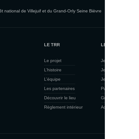
 national de Villejuif et du Grand-Orly Seine Bièvre
LE TRR
LE TRR ET VOUS
Le projet
Je suis curieux·se
L’histoire
Je viens en famille
L’équipe
Je veux faire du th
Les partenaires
Public scolaire
Découvrir le lieu
Groupes
Règlement intérieur
Accessibilité