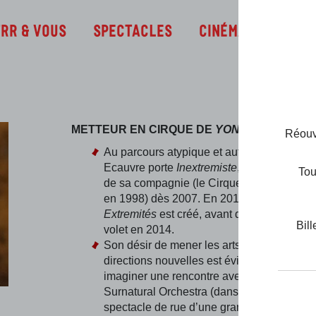
Infos
TRR & Vous
Spectacles
Cinéma
METTEUR EN CIRQUE DE
YONGOY
ÉLY
Réouve
Au parcours atypique et autodidacte, Yann
Ecauvre porte
Inextremiste
, le premier spe
Tou
de sa compagnie (le Cirque Inextremiste, 
en 1998) dès 2007. En 2012, le spectacle
Extremités
est créé, avant d’être doté d’u
Bill
volet en 2014.
Son désir de mener les arts du cirque dan
directions nouvelles est évident lorsqu’on l
imaginer une rencontre avec la Fanfare de
Surnatural Orchestra (dans
Esquif
) ou bie
spectacle de rue d’une grande envergure 