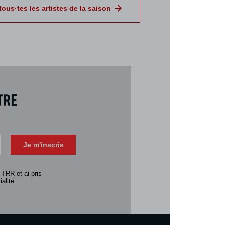
tous·tes les artistes de la saison
tre
Téléch
Télécharger 
Je m'inscris
Consulter la 
 TRR et ai pris
alité.