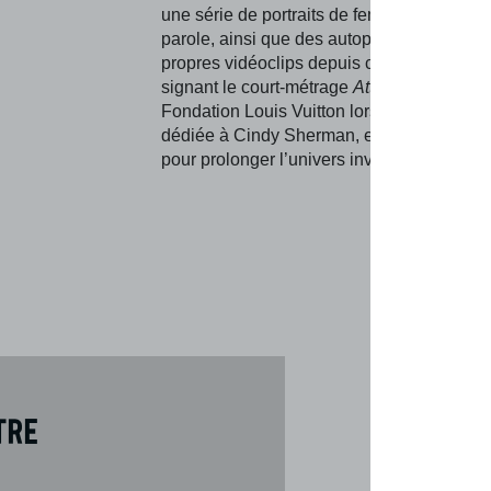
une série de portraits de femmes pour libér
parole, ainsi que des autoportraits. Réalis
propres vidéoclips depuis celui de “Shine”
signant le court-métrage
Attendre
pour la
Fondation Louis Vuitton lors de l’expositio
dédiée à Cindy Sherman, elle utilise l’art v
pour prolonger l’univers invisible de la mu
tre
Téléch