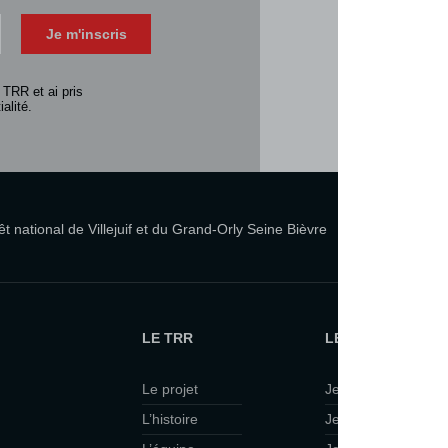
Télécharger 
Je m'inscris
Consulter la 
 TRR et ai pris
alité.
 national de Villejuif et du Grand-Orly Seine Bièvre
LE TRR
LE TRR ET VOUS
Le projet
Je suis curieux·se
L’histoire
Je viens en famille