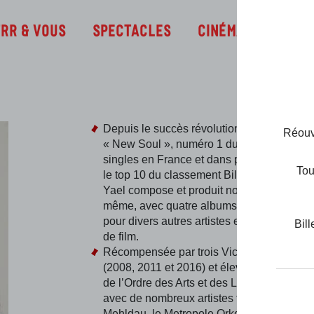
Infos
TRR & Vous
Spectacles
Cinéma
Depuis le succès révolutionnaire de sa c
Réouve
« New Soul », numéro 1 du classement de
singles en France et dans plusieurs pays 
Tou
le top 10 du classement Billboard aux État
Yael compose et produit non seulement pou
même, avec quatre albums à ce jour, mais
pour divers autres artistes et pour des mu
Bill
de film.
Récompensée par trois Victoires de la Mu
(2008, 2011 et 2016) et élevée au rang d’Of
de l’Ordre des Arts et des Lettres, Yael col
avec de nombreux artistes tels que Brad
Mehldau, le Metropole Orkest, Jules Buckl