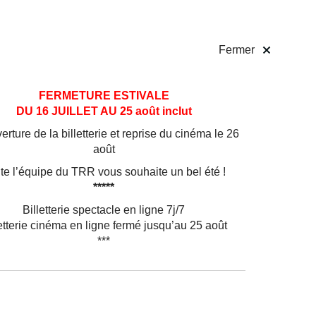
 pratiques
Billetterie
!
Fermer
FERMETURE ESTIVALE
DU 16 JUILLET AU 25 août inclut
hanson
rture de la billetterie et reprise du cinéma le 26
s
août
et dans
te l’équipe du TRR vous souhaite un bel été !
s-Unis,
*****
r elle-
 aussi
Billetterie spectacle en ligne 7j/7
siques
etterie cinéma en ligne fermé jusqu’au 25 août
***
sique
ficier
labore
ey,