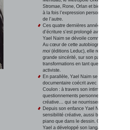
Stromae, Rone, Orlan et bien d’autres, fav
à la fois l’expression personnelle et la ren
de l’autre.
Ces quatre dernières années, son travail
d’écriture s’est prolongé avec un livre dan
Yael Naim se dévoile comme jamais aupar
Au cœur de cette autobiographie,
Une cha
moi
(éditions Leduc), elle revient, avec la 
grande sincérité, sur son parcours et toute
transformations en tant que femme, artiste 
activiste.
En parallèle, Yael Naim se révèle au cœur
documentaire coécrit avec la réalisatrice Ji
Coulon : à travers son intimité, ses
questionnements personnels et sa quête
créative… qui se nourrissent mutuellement
Depuis son enfance Yael Naim développe
sensibilité créative, aussi bien au chant et
piano que dans le dessin. Ces dernières 
Yael a développé son langage visuel en p