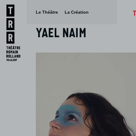
Le Théâtre
La Création
Yael Naim
Aller
Aller au
au
contenu
menu