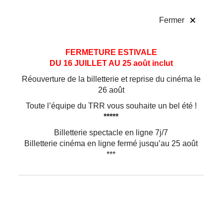
!
Fermer
Stage / Atelier
Aller
Aller au
FERMETURE ESTIVALE
au
contenu
DU 16 JUILLET AU 25 août inclut
menu
Réouverture de la billetterie et reprise du cinéma le
Rencontrer des artistes en dehors du
26 août
temps de la représentation
Toute l’équipe du TRR vous souhaite un bel été !
*****
Billetterie spectacle en ligne 7j/7
Billetterie cinéma en ligne fermé jusqu’au 25 août
Atelier Théâtre et bruitage
***
En lien avec
J’aurais mieux fait d’utiliser une hache
Découvrez l’art du bruitage et créez un récit à faire froid
dans le dos, à partir d’improvisation théâtrales.
«
Nous souhaitons proposer aux participant.e.s un
atelier de pratique conjuguant l’initiation au jeu et les