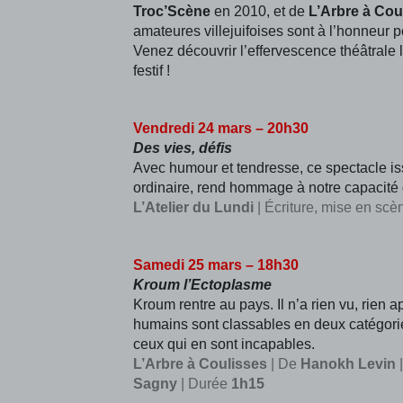
Troc’Scène
en 2010, et de
L’Arbre à Cou
amateures villejuifoises sont à l’honneur p
Venez découvrir l’effervescence théâtrale 
festif !
Vendredi 24 mars – 20h30
Des vies, défis
Avec humour et tendresse, ce spectacle is
ordinaire, rend hommage à notre capacité d
L’Atelier du Lundi
| Écriture, mise en sc
Samedi 25 mars – 18h30
Kroum l’Ectoplasme
Kroum rentre au pays. Il n’a rien vu, rien ap
humains sont classables en deux catégories 
ceux qui en sont incapables.
L’Arbre à Coulisses
| De
Hanokh Levin
|
Sagny
| Durée
1h15