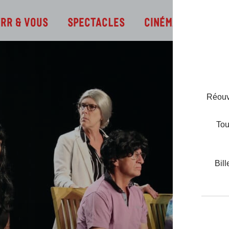
Infos
TRR & Vous
Spectacles
Cinéma
Réouve
Tou
Bill