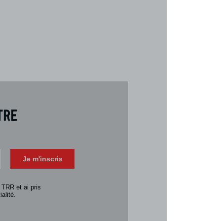
tre
Téléch
Télécharger 
Je m'inscris
Consulter la 
 TRR et ai pris
alité.