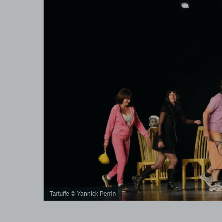
Tartuffe © Yannick Perrin