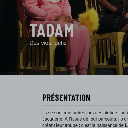
TADAM
Des vies, défis
Présentation
Ils se sont rencontrés lors des ateliers thé
Jacquerie. À l’issue de leur parcours, ils o
créant leur troupe : c’est la naissance de
L