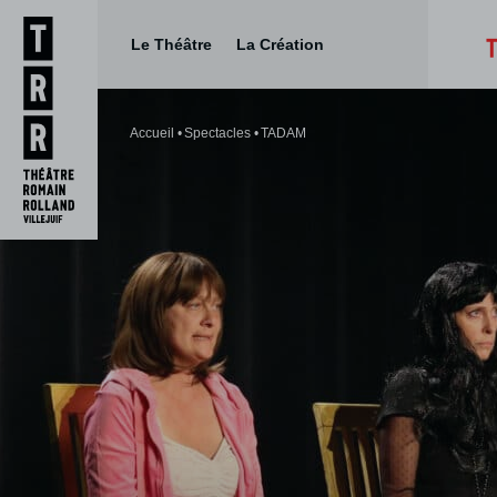
Le Théâtre
La Création
Aller
Aller au
au
contenu
Accueil
Spectacles
TADAM
menu