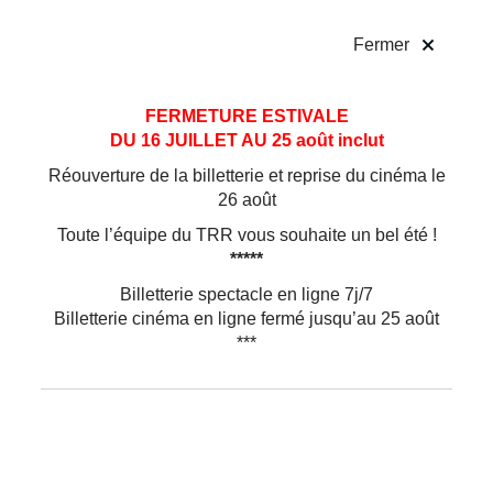
!
Fermer
Paul Mirabel
Aller
Aller au
FERMETURE ESTIVALE
au
contenu
DU 16 JUILLET AU 25 août inclut
menu
EN SPECTACLE
AU TRR
Réouverture de la billetterie et reprise du cinéma le
Originaire de Montpellier, Paul Mirabel s’installe
26 août
à Paris en 2013 pour suivre des études de
Toute l’équipe du TRR vous souhaite un bel été !
commerce.
*****
Après l’obtention de son Master 2 et d’une
formation de 2 ans au Cours Florent, il
Billetterie spectacle en ligne 7j/7
commence à écumer les scènes ouvertes
Billetterie cinéma en ligne fermé jusqu’au 25 août
parisiennes.
***
Il écrit et rode son spectacle à la Petite Loge puis
au Théâtre du Marais, à Paris.
En 2021,
Zèbre
se joue à guichet fermé au
Splendid, au Théâtre des Mathurins, et à La
Cigale.