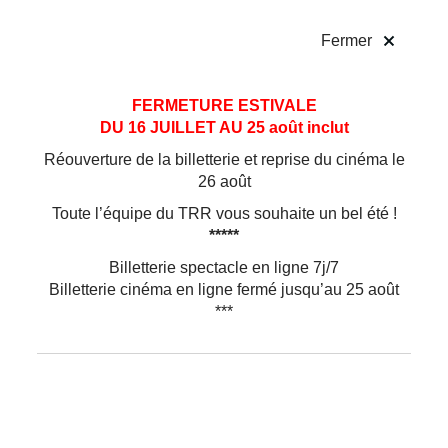
!
Fermer
Aller
Aller au
FERMETURE ESTIVALE
au
contenu
DU 16 JUILLET AU 25 août inclut
menu
Réouverture de la billetterie et reprise du cinéma le
26 août
Toute l’équipe du TRR vous souhaite un bel été !
*****
Parents-Enfants
Billetterie spectacle en ligne 7j/7
Billetterie cinéma en ligne fermé jusqu’au 25 août
***
À partager
avec les plus jeunes…