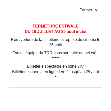
!
Fermer
Mathieu Coblentz
Aller
Aller au
FERMETURE ESTIVALE
au
contenu
DU 16 JUILLET AU 25 août inclut
menu
METTEUR EN SCÈNE DE
LE ROI LEAR
Réouverture de la billetterie et reprise du cinéma le
À l’université, il suit une formation d’histoire et de
26 août
philosophie. Puis il étudie les techniques de la
Toute l’équipe du TRR vous souhaite un bel été !
scène à l’école Claude Mathieu.
*****
En parallèle, il co-dirige la Vache Bleue, un lieu
artistique de la région parisienne.
Billetterie spectacle en ligne 7j/7
En 2005, il crée la compagnie Lorialets qui
Billetterie cinéma en ligne fermé jusqu’au 25 août
présente des spectacles en salle et dans
***
l’espace public.
Il est ensuite accueilli en résidence par le
Théâtre du Soleil et travaille avec Marie Vaiana,
Ido Shaked, Paula Giusti, Jeanne Candel et
Caroline Panzera.
En 2005, il participe aux créations de Jean