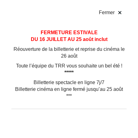
!
Fermer
Marina Montefusco
Aller
Aller au
FERMETURE ESTIVALE
au
contenu
DU 16 JUILLET AU 25 août inclut
menu
METTEUSE EN SCÈNE DE
BOUT À BOUT
Réouverture de la billetterie et reprise du cinéma le
Après ses études théâtrales au Piccolo Teatro di
26 août
Milano, Marina Montefusco s’installe en France
Toute l’équipe du TRR vous souhaite un bel été !
où elle fonde en 1990 sa compagnie. Tout en
*****
créant ses propres spectacles, elle poursuit sa
formation, notamment auprès de Philippe Genty à
Billetterie spectacle en ligne 7j/7
l’Institut Supérieur des Arts de la Marionnette à
Billetterie cinéma en ligne fermé jusqu’au 25 août
Charleville-Mézières.
***
Elle fonde également Marionnettissimo avec
Jean Kaplan en 1990, premier festival
international de formes animées en Midi-
Pyrénées, dont elle assume la direction artistique
pour la première édition.
Dès le début avec
Conte Souterrain
,
Colère