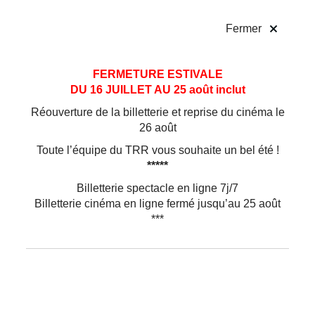
!
Fermer
Joanne Leighton
Aller
Aller au
FERMETURE ESTIVALE
au
contenu
DU 16 JUILLET AU 25 août inclut
menu
CHOR
ÉGRAPHE DE
LE CHEMIN DU WOMBAT AU
Réouverture de la billetterie et reprise du cinéma le
NEZ POILU
26 août
Chorégraphe et pédagogue belge, d’origine
Toute l’équipe du TRR vous souhaite un bel été !
australienne, installée en Île-de-France, le
*****
parcours de Joanne Leighton est directement lié
à sa vision évolutive et originale de la danse qui
Billetterie spectacle en ligne 7j/7
explore les notions d’espace, de territoires et
Billetterie cinéma en ligne fermé jusqu’au 25 août
d’identités.
***
Danseuse au sein de l’Australian Dance Theatre
(1986–1991), elle habite Londres pendant 2 ans,
puis crée sa compagnie Velvet à Bruxelles
(1993-2010), pour œuvrer à ses projets
chorégraphiques pendant 18 ans.
Joanne Leighton dirige ensuite le Centre