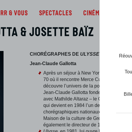
Infos
TRR & Vous
Spectacles
Cinéma
tta & Josette Baïz
CHOR
ÉGRAPHES DE
ULYSSE
Réouve
Jean-Claude Gallotta
Tou
Après un séjour à New York à la fin des a
70 où il rencontre Merce Cunningham et
découvre l’univers de la post-modern Dan
Jean-Claude Gallotta fonde en 1979 à Gre
Bill
avec Mathilde Altaraz – le Groupe Émile 
qui devient en 1984 l’un des premiers Cen
chorégraphiques nationaux, inséré dans l
Maison de la culture de Grenoble, dont il s
également le directeur de 1986 à 1988.
Ulysse
, en 1981, lui ouvre les portes de la