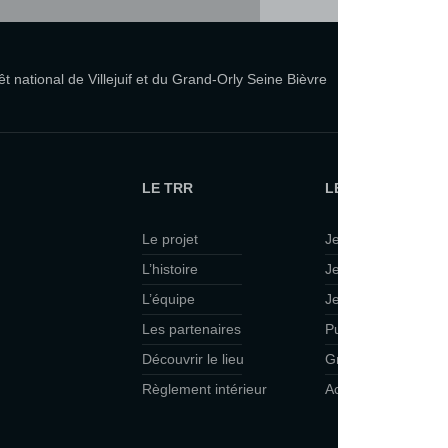
 national de Villejuif et du Grand-Orly Seine Bièvre
LE TRR
LE TRR ET VOUS
Le projet
Je suis curieux·se
L’histoire
Je viens en famille
L’équipe
Je veux faire du th
Les partenaires
Public scolaire
Découvrir le lieu
Groupes
Règlement intérieur
Accessibilité