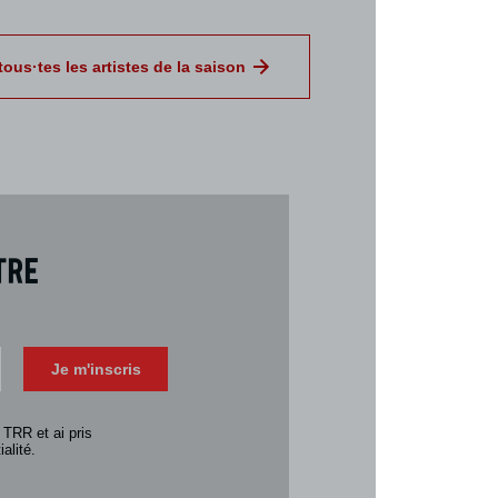
tous·tes les artistes de la saison
tre
Téléch
Télécharger 
Je m'inscris
Consulter la 
 TRR et ai pris
alité.