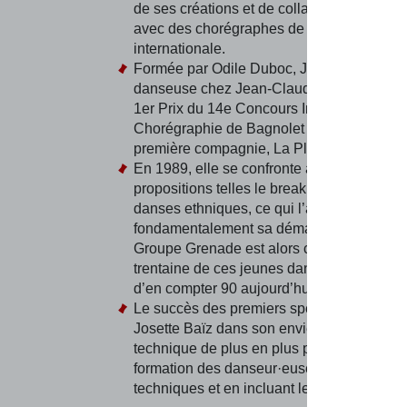
de ses créations et de collaborations artis
avec des chorégraphes de renommée
internationale.
Formée par Odile Duboc, Josette Baïz, alo
danseuse chez Jean-Claude Gallotta, remp
1er Prix du 14e Concours International de
Chorégraphie de Bagnolet et fonde alors 
première compagnie, La Place Blanche.
En 1989, elle se confronte à de nouvelles
propositions telles le break dance, le hip-h
danses ethniques, ce qui l’amène à repen
fondamentalement sa démarche artistique.
Groupe Grenade est alors constitué avec 
trentaine de ces jeunes danseur·euses, av
d’en compter 90 aujourd’hui.
Le succès des premiers spectacles confor
Josette Baïz dans son envie de développe
technique de plus en plus pointue, élargiss
formation des danseur·euses à d’autres
techniques et en incluant le classique.