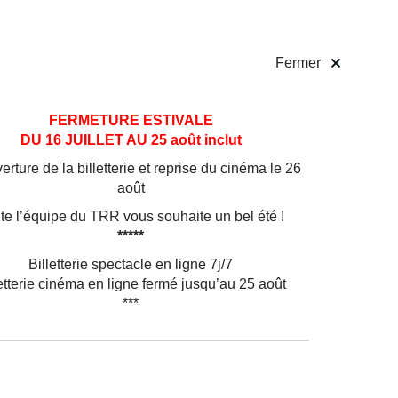
 pratiques
Billetterie
!
Fermer
FERMETURE ESTIVALE
DU 16 JUILLET AU 25 août inclut
rture de la billetterie et reprise du cinéma le 26
août
te l’équipe du TRR vous souhaite un bel été !
nnées
*****
ce,
Billetterie spectacle en ligne 7j/7
noble –
etterie cinéma en ligne fermé jusqu’au 25 août
Dubois
***
tres
a
era