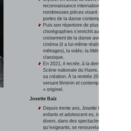
reconnaissance internationale. Suivront d
nombreuses pièces visant à ouvrir grand l
portes de la danse contemporaine.
Puis son répertoire de plus de quatre-vingt
chorégraphies s’enrichit au fil des années 
croisement de la danse avec les autres arts
cinéma (il a lui-même réalisé deux longs
métrages), la vidéo, la littérature, la musiq
classique.
En 2021, il recrée, à la demande du Volca
Scène nationale du Havre,
Ulysse
, 40 ans
sa création. À la rentrée 2022, il crée
Péné
versant féminin et contemporain de son « 
» originel.
Josette Baïz
Depuis trente ans, Josette Baïz fait danser
enfants et adolescent·es, issu·es de milieu
divers, dans des spectacles aussi génére
qu’exigeants, se renouvelant sans cesse a