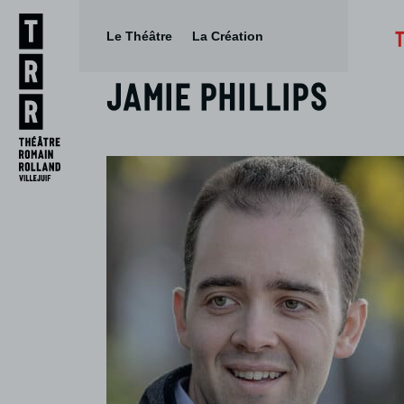
Le Théâtre
La Création
Jamie Phillips
Aller
Aller au
au
contenu
menu