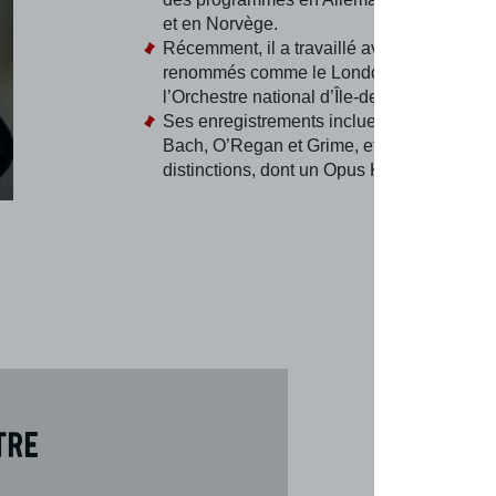
et en Norvège.
Récemment, il a travaillé avec des orchest
renommés comme le London Philharmonic
l’Orchestre national d’Île-de France.
Ses enregistrements incluent des œuvres 
Bach, O’Regan et Grime, et il a reçu plusi
distinctions, dont un Opus Klassik Award.
tre
Téléch