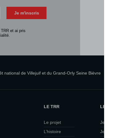
Télécharger 
Je m'inscris
Consulter la 
 TRR et ai pris
alité.
 national de Villejuif et du Grand-Orly Seine Bièvre
LE TRR
LE TRR ET VOUS
Le projet
Je suis curieux·se
L’histoire
Je viens en famille