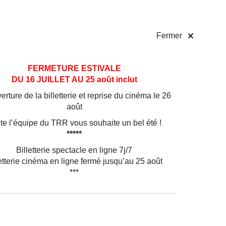
 pratiques
Billetterie
!
Fermer
FERMETURE ESTIVALE
DU 16 JUILLET AU 25 août inclut
onnu
rture de la billetterie et reprise du cinéma le 26
août
nt au
te l’équipe du TRR vous souhaite un bel été !
*****
ale,
Billetterie spectacle en ligne 7j/7
s tels
etterie cinéma en ligne fermé jusqu’au 25 août
***
 Gallen
les
lement