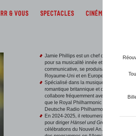
Infos
TRR & Vous
Spectacles
Cinéma
Jamie Phillips est un chef d’orchestre rec
Réouve
pour sa musicalité innée et sa passion
communicative, se produisant régulièreme
Tou
Royaume-Uni et en Europe.
Spécialisé dans la musique d’Europe centr
romantique britannique et du 20e siècle, il
collabore fréquemment avec des orchestre
Bill
que le Royal Philharmonic Orchestra et la
Deutsche Radio Philharmonie.
En 2024-2025, il retournera au Theater St
pour diriger
Hänsel und Gretel
et conduira 
célébrations du Nouvel An. Il dirigera éga
des programmes en Allemagne