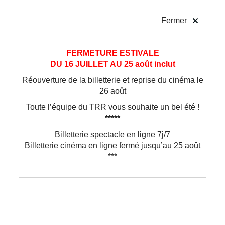
!
Fermer
François Gremaud
Aller
Aller au
FERMETURE ESTIVALE
au
contenu
DU 16 JUILLET AU 25 août inclut
menu
METTEUR EN SCÈNE DE
CARMEN.
Réouverture de la billetterie et reprise du cinéma le
Après avoir entamé des études à l‘École
26 août
cantonale d’arts de Lausanne, il suit une
Toute l’équipe du TRR vous souhaite un bel été !
formation de metteur en scène à l’Institut National
*****
Supérieur des Arts du Spectacle.
Il cofonde avec Michaël Monney
la 2b company
Billetterie spectacle en ligne 7j/7
en 2005
, compagnie avec laquelle il présente sa
Billetterie cinéma en ligne fermé jusqu’au 25 août
première création,
My Way
, qui rencontre un
***
important succès, suivie de
Simone, two, three,
four
(2009),
Re
(2011), puis
Conférence de
choses
en 2013.
Il y crée aussi une trilogie consacrée aux grandes
figures féminines des arts vivants classiques :
Phèdre !
en 2017, puis
Giselle…
en 2020, et