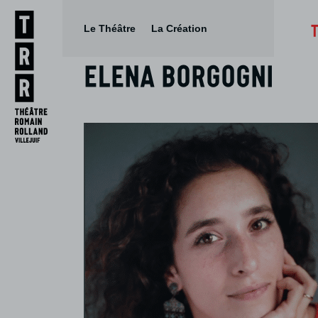
Le Théâtre
La Création
Elena Borgogni
Aller
Aller au
au
contenu
menu