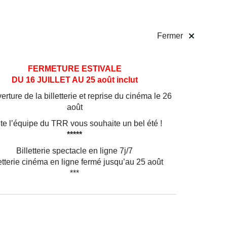
 pratiques
Billetterie
!
Fermer
FERMETURE ESTIVALE
DU 16 JUILLET AU 25 août inclut
rture de la billetterie et reprise du cinéma le 26
août
 dans
l’âge
te l’équipe du TRR vous souhaite un bel été !
aise
*****
assari.
Billetterie spectacle en ligne 7j/7
ons,
etterie cinéma en ligne fermé jusqu’au 25 août
ts et
***
té sa
Clooney.
a
nt dans