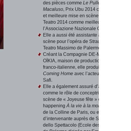
des pièces comme
Le Pulle
ou
Le Sorelle
Macaluso
, Prix Ubu 2014 comme meilleur
et meilleure mise en scène, Prix La Masch
Teatro 2014 comme meilleure pièce et Pri
l’Associazione Nazionale Critici di Teatro 
Elle a aussi été assistante aux mouvemen
scène pour l’opéra de Strauss
Feuersnot
a
Teatro Massimo de Palermo.
Créant la Compagnie DE-MENS THÉATRE
OÏKIA, maison de production cinématogra
franco-italienne, elle produit le moyen-mét
Coming Home
avec l’acteur et réalisateur
Safi.
Elle a également assuré d’autres fonctions
comme le rôle de conceptrice et metteuse
scène de « Joyeuse fête » dans le cadre d
happening
À la vie à la mort
du Théâtre Na
de la Colline de Paris, ou encore le rôle
d’intervenante auprès de Scuola dei Mesti
dello Spettacolo (Ecole des métiers du spe