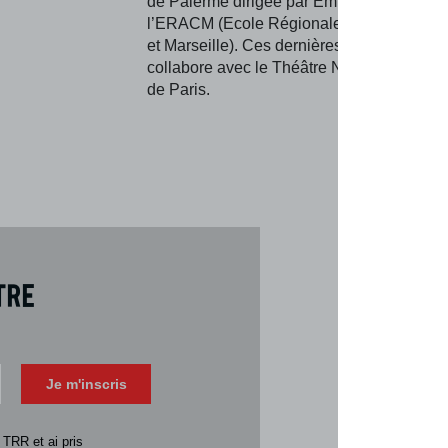
de Palerme dirigée par Emma Dante et de
l’ERACM (Ecole Régionale d’Acteurs de 
et Marseille). Ces dernières années, elle
collabore avec le Théâtre National de la C
de Paris.
tre
Téléch
Télécharger 
Je m'inscris
Consulter la 
 TRR et ai pris