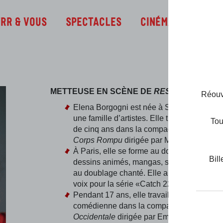
Infos
TRR & Vous
Spectacles
Cinéma
METTEUSE EN SCÈNE DE
RESTA !
Réouve
Elena Borgogni est née à Sienne en 1986
une famille d’artistes. Elle travaille depuis 
Tou
de cinq ans dans la compagnie italo-franç
Corps Rompu
dirigée par Maria Claudia M
À Paris, elle se forme au doublage de ficti
Bill
dessins animés, mangas, scènes de comba
au doublage chanté. Elle a notamment prê
voix pour la série «Catch 22» de George 
Pendant 17 ans, elle travaille comme
comédienne dans la compagnie
Sud Cost
Occidentale
dirigée par Emma Dante, joua