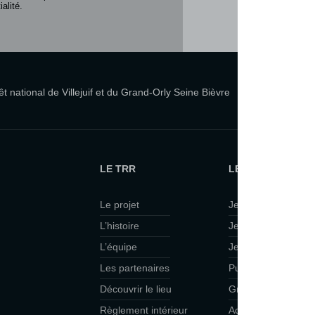
alité.
 national de Villejuif et du Grand-Orly Seine Bièvre
LE TRR
LE TRR ET VOUS
Le projet
Je suis curieux·se
L’histoire
Je viens en famille
L’équipe
Je veux faire du th
Les partenaires
Public scolaire
Découvrir le lieu
Groupes
Règlement intérieur
Accessibilité