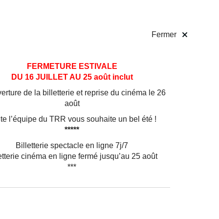
 pratiques
Billetterie
!
Fermer
FERMETURE ESTIVALE
DU 16 JUILLET AU 25 août inclut
rture de la billetterie et reprise du cinéma le 26
août
a
nnaît
te l’équipe du TRR vous souhaite un bel été !
n, elle
*****
t plus
Billetterie spectacle en ligne 7j/7
etterie cinéma en ligne fermé jusqu’au 25 août
onniers
***
tières
« PDG »
 à