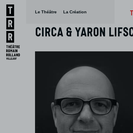
Le Théâtre
La Création
Circa & Yaron lifs
Aller
Aller au
au
contenu
menu