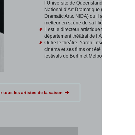
l’Universite de Queensland ainsi qu’à l’Inst
National d’Art Dramatique (National Institu
Dramatic Arts, NIDA) où il a été le plus je
metteur en scène de sa filière.
Il est le directeur artistique fondateur du
département théâtral de l’Australian Muse
Outre le théâtre, Yaron Lifschitz travaille a
cinéma et ses films ont été sélectionnés po
festivals de Berlin et Melbourne.
r tous les artistes de la saison