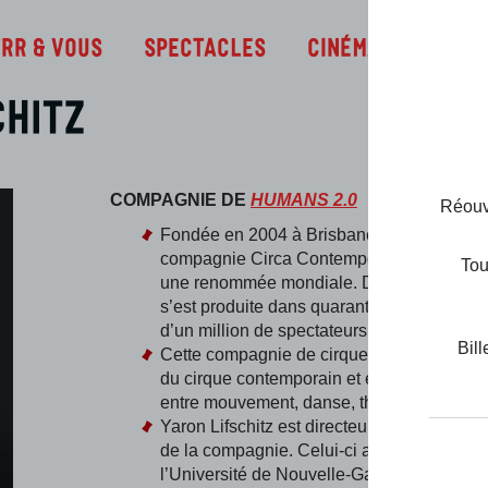
Infos
TRR & Vous
Spectacles
Cinéma
chitz
COMPAGNIE DE
HUMANS 2.0
Réouve
Fondée en 2004 à Brisbane en Australie, l
compagnie Circa Contemporary Circus co
Tou
une renommée mondiale. Depuis sa créatio
s’est produite dans quarante pays et devan
d’un million de spectateurs en tout.
Bill
Cette compagnie de cirque est l’un des pi
du cirque contemporain et estompe les fron
entre mouvement, danse, théâtre et cirque.
Yaron Lifschitz est directeur artistique et 
de la compagnie. Celui-ci a fait ses études
l’Université de Nouvelle-Galles du Sud, à