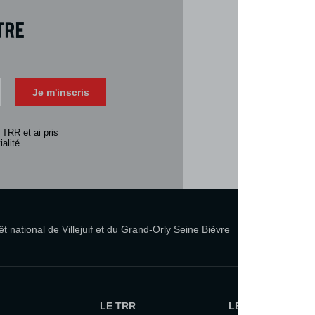
tre
Téléch
Télécharger 
Je m'inscris
Consulter la 
 TRR et ai pris
alité.
 national de Villejuif et du Grand-Orly Seine Bièvre
LE TRR
LE TRR ET VOUS