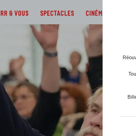
Infos
TRR & Vous
Spectacles
Cinéma
Réouve
Tou
Bill