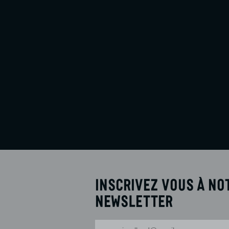
Sam. 5 Sept.
16h30
Mar. 8 Sept.
18h00
En savoir plus
Réserver
Inscrivez vous à no
newsletter
Votre adresse-mail