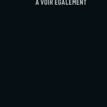
À voir également
Soudain
Ryūsuke Hamaguchi
Les séances