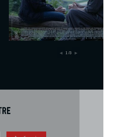
1
/3
tre
Téléch
Télécharger 