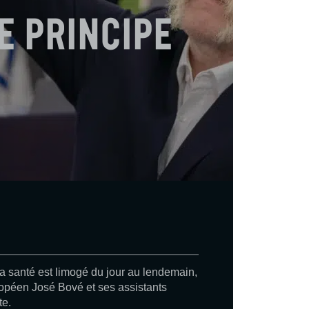
e principe
a santé est limogé du jour au lendemain,
ropéen José Bové et ses assistants
te.