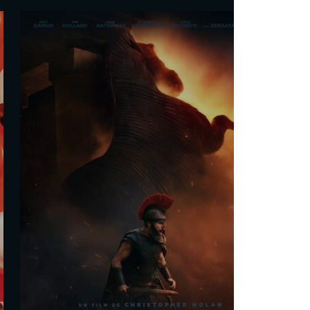
De la Comédie-Française
Martin Darondeau
Les séances
Sam. 29 Août
20h00
Dim. 30 Août
17h40
Mar. 1 Sept.
18h15
Tout public