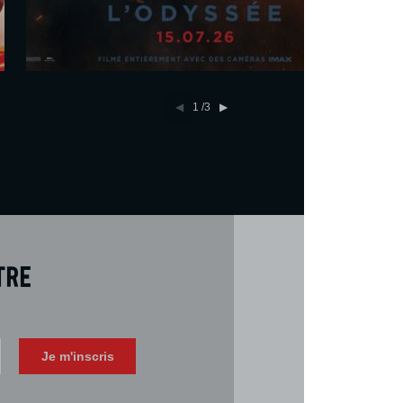
En savoir plus
Réserver
1
/3
tre
Téléch
Télécharger 
Je m'inscris
Consulter la 