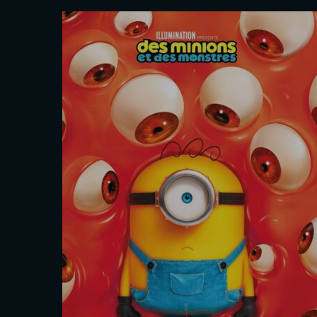
tres
L’Odyssée
Christopher Nolan
Les séances
Sam. 29 Août
16h40
Mar. 1 Sept.
20h00
Interdit - 12 ans