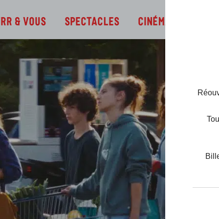
Infos
TRR & Vous
Spectacles
Cinéma
Réouve
Tou
Bill