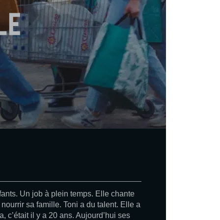
le
fants. Un job à plein temps. Elle chante
 nourrir sa famille. Toni a du talent. Elle a
, c’était il y a 20 ans. Aujourd’hui ses