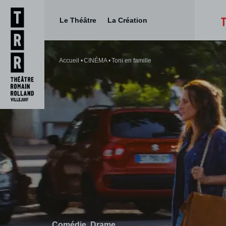
Le Théâtre
La Création
Aller
Aller au
au
contenu
Accueil
CINÉMA
Toni en famille
menu
Comédie
Drame