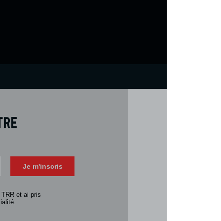
tre
Téléch
Télécharger 
Je m'inscris
Consulter la 
 TRR et ai pris
alité.