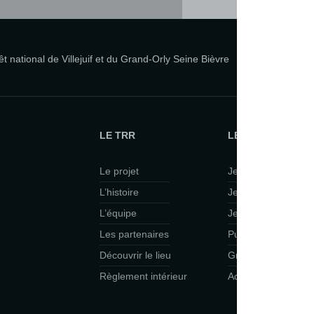
 national de Villejuif et du Grand-Orly Seine Bièvre
LE TRR
LE TRR ET VOUS
Le projet
Je suis curieux·se
L’histoire
Je viens en famille
L’équipe
Je veux faire du th
Les partenaires
Public scolaire
Découvrir le lieu
Groupes
Règlement intérieur
Accessibilité