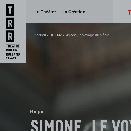
Le Théâtre
La Création
Aller
Aller au
au
contenu
Accueil
CINÉMA
Simone, le voyage du siècle
menu
Biopic
Simone, le vo