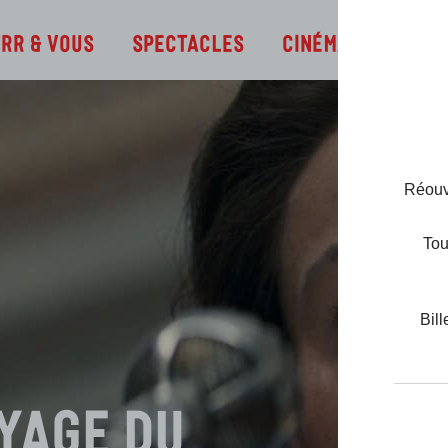
Infos
TRR & Vous
Spectacles
Cinéma
Réouve
Tou
Bill
yage du