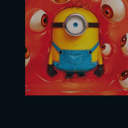
Les séances
Sam. 29 Août
16h40
Mar. 1 Sept.
20h00
Interdit - 12 ans
En savoir plus
Réserver