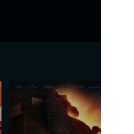
De la Comédie-Française
Martin Darondeau