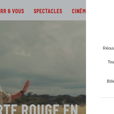
Infos
TRR & Vous
Spectacles
Cinéma
Réouve
Tou
Bill
rte Rouge en