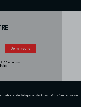
tre
Téléch
Télécharger 
Je m'inscris
Consulter la 
 TRR et ai pris
alité.
 national de Villejuif et du Grand-Orly Seine Bièvre