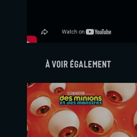
À voir également
tres
L’Odyssée
Christopher Nolan