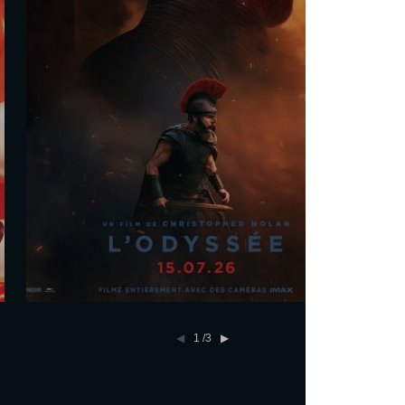
Les séances
Sam. 29 Août
20h00
Dim. 30 Août
17h40
Mar. 1 Sept.
18h15
Tout public
En savoir plus
Réserver
1
/3