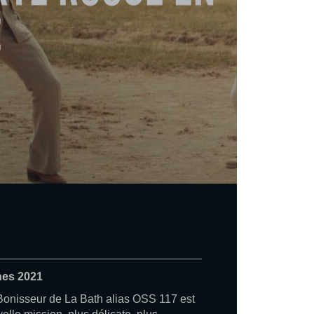
e
nes 2021
Bonisseur de La Bath alias OSS 117 est