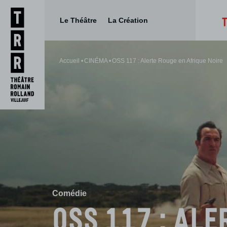
Le Théâtre
La Création
Aller
Aller au
au
contenu
Accueil
CINÉMA
OSS 117 : Alerte Rouge en Afrique Noire
menu
Comédie
OSS 117 : Ale