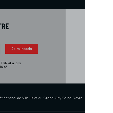
tre
Téléch
Télécharger 
Je m'inscris
Consulter la 
 TRR et ai pris
alité.
 national de Villejuif et du Grand-Orly Seine Bièvre