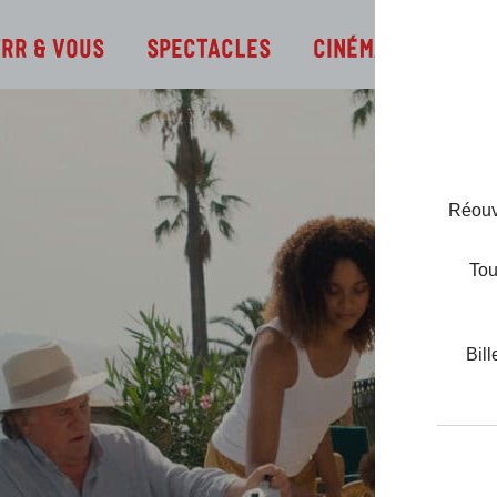
Infos
TRR & Vous
Spectacles
Cinéma
Réouve
Tou
Bill