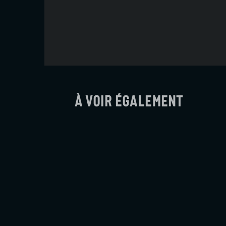
À voir également
Soudain
Ryūsuke Hamaguchi