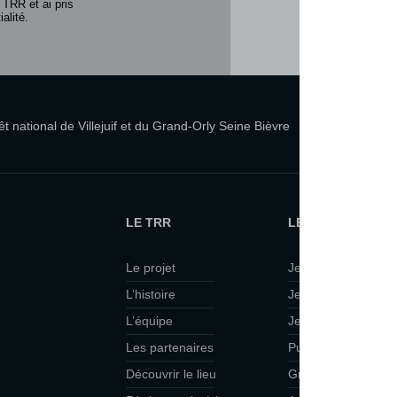
 TRR et ai pris
alité.
 national de Villejuif et du Grand-Orly Seine Bièvre
LE TRR
LE TRR ET VOUS
Le projet
Je suis curieux·se
L’histoire
Je viens en famille
L’équipe
Je veux faire du th
Les partenaires
Public scolaire
Découvrir le lieu
Groupes