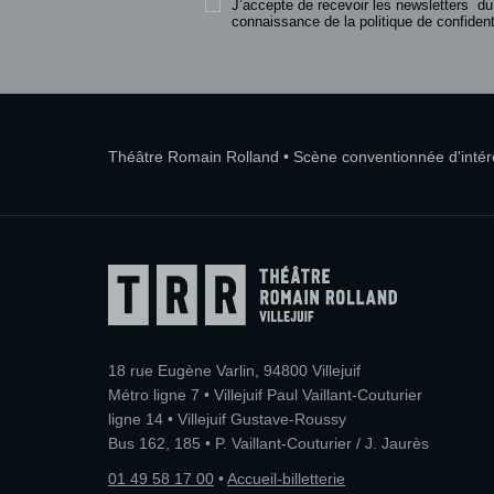
J’accepte de recevoir les newsletters du
connaissance de la politique de confidenti
Théâtre Romain Rolland • Scène conventionnée d'intérêt
18 rue Eugène Varlin, 94800 Villejuif
Métro ligne 7 • Villejuif Paul Vaillant-Couturier
ligne 14 • Villejuif Gustave-Roussy
Bus 162, 185 • P. Vaillant-Couturier / J. Jaurès
01 49 58 17 00
•
Accueil-billetterie