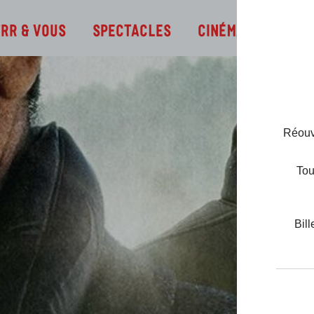
Infos
TRR & Vous
Spectacles
Cinéma
Réouve
Tou
Bill