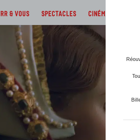
Infos
TRR & Vous
Spectacles
Cinéma
Réouve
Tou
Bill