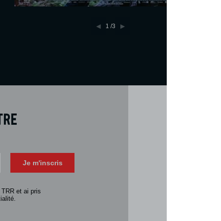
1
/3
tre
Téléch
Télécharger 
Je m'inscris
Consulter la 
 TRR et ai pris
alité.