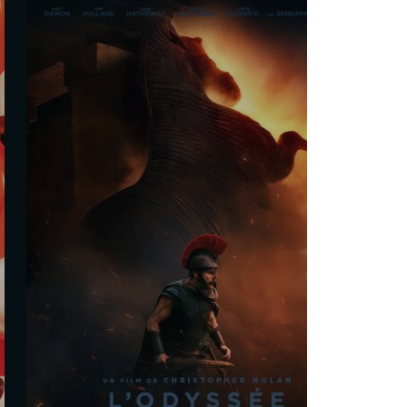
De la Comédie-Française
Martin Darondeau
Les séances
Sam. 29 Août
20h00
Dim. 30 Août
17h40
Mar. 1 Sept.
18h15
Tout public