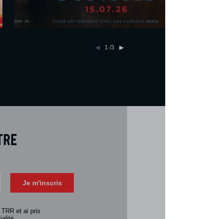
En savoir plus
Réserver
1
/3
tre
Téléch
Télécharger 
Je m'inscris
Consulter la 
 TRR et ai pris
alité.