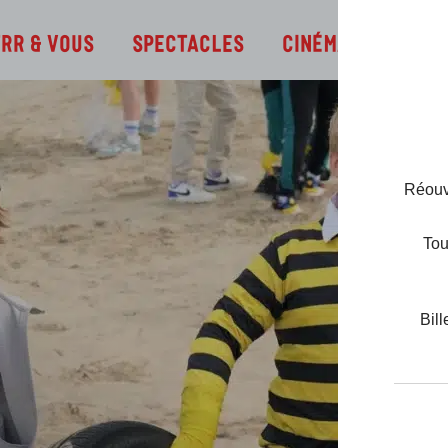
Infos
TRR & Vous
Spectacles
Cinéma
Réouve
Tou
Bill