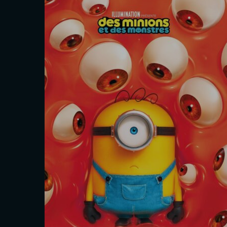
tres
L’Odyssée
Christopher Nolan
Les séances
Sam. 29 Août
16h40
Mar. 1 Sept.
20h00
Interdit - 12 ans