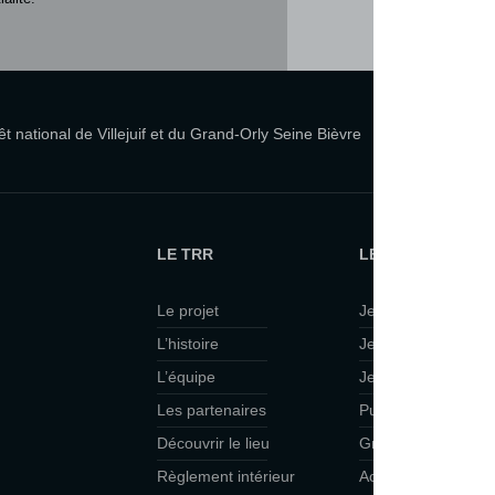
 national de Villejuif et du Grand-Orly Seine Bièvre
LE TRR
LE TRR ET VOUS
Le projet
Je suis curieux·se
L’histoire
Je viens en famille
L’équipe
Je veux faire du th
Les partenaires
Public scolaire
Découvrir le lieu
Groupes
Règlement intérieur
Accessibilité